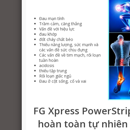
mỗi ngày càng nhiều ng
các hiệu ứng độc đáo c
Đau mạn tính
Trầm cảm, căng thẳng
kinh nghiệm c
Vấn đề với hiệu lực
đau khớp
đốt cháy chất béo
Thiếu năng lượng, sức mạnh và
các vấn đề sức chịu đựng
Những lời chứng thực là 
Các vấn đề về tim mạch, rối loạn
tuần hoàn
acidosis
duy nhất. Các hiệu ứng 
thiếu tập trung
Rối loạn giấc ngủ
hành xử khác nhau ở mỗi
Đau ở cột sống, cổ và vai
thiện sức k
FG Xpress PowerStri
Trở lại sau tai nạn
hoàn toàn tự nhiên
Sự khác biệt giữa các bản 