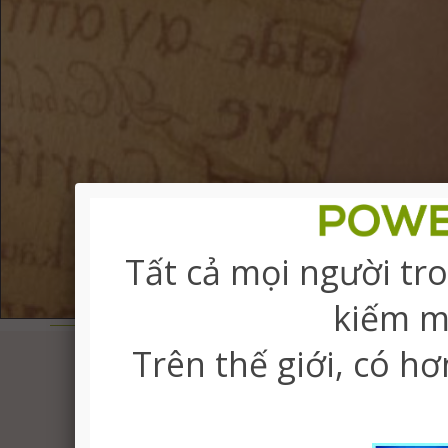
Tất cả mọi người tr
PowerStrips vs. Vá nóng
kiếm m
Trên thế giới, có h
Nhận