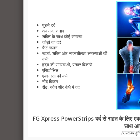
दुनिया भर में हर दिन अधिक से 
प्रभाव के बारे में जानने क
पुराने दर्द
प्र
अवसाद, तनाव
शक्ति के साथ कोई समस्या
जोड़ों का दर्द
फैट जलन
ऊर्जा, शक्ति और सहनशीलता समस्याओं की
इन प्रशंसापत्र एक ही व्यक्ति के अ
कमी
हृदय की समस्याओं, संचार विकारों
एसिडोसिस
और एक इलाज या स्वास्थ्य के सुधार
एकाग्रता की कमी
नींद विकार
प्रक्रिया का 
रीढ़, गर्दन और कंधे में दर्द
वापस दुर्घटना के बाद
FG Xpress PowerStrips दर्द से राहत के लिए एक पूर
साथ आप
(उपलब्ध दुन
गर्मी पैच और FG X