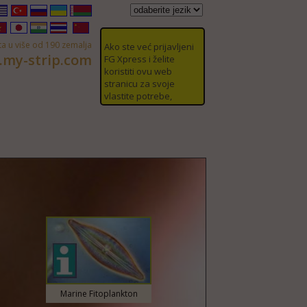
Ako ste već prijavljeni
a u više od 190 zemalja
FG Xpress i želite
my-strip.com
koristiti ovu web
stranicu za svoje
vlastite potrebe,
pošaljite e-mail na
adresu:
info@my-
strip.com
rsk
ελληνικά
Türk
русский
enský
српски
shqiptar
Việt
日本人
भारतीय
ภาษาไทย
中国的
Marine Fitoplankton