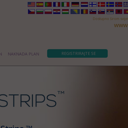
Dostupno širom svijet
www.
REGISTRIRAJTE SE
N
NAKNADA PLAN
ol
português
français
italiano
deutsch
nederlands
suomalainen
Dansk
svensk
No
скія
čeština
български
polski
hrvatski
magyar
bosanski
român
slovenščina
slov