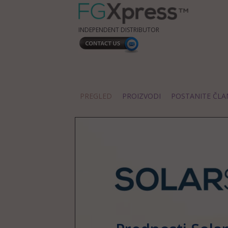
INDEPENDENT DISTRIBUTOR
PREGLED
PROIZVODI
POSTANITE ČLA
- Hrvatska, Hrvatska, Croatia, Croatian
english
españ
Український
Белару